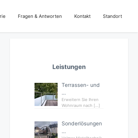
rie
Fragen & Antworten
Kontakt
Standort
Stahlbau
Terrassen- und Balkone
Leistungen
Treppen – und Balkongeländer
Terrassen- und
Türen- und Toranlagen
…
Überdachungen und Vordächer
Erweitern Sie Ihren
Wohnraum nach
[…]
Wintergärten und Carports
Sonderlösungen
…
Volmer Metalltechnik