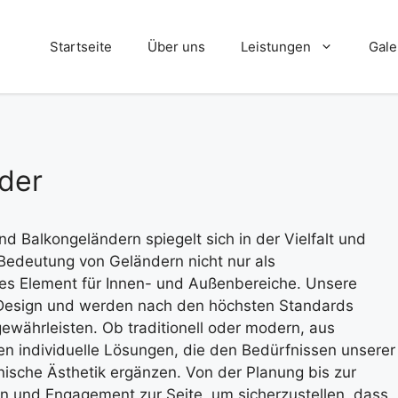
Startseite
Über uns
Leistungen
Gale
Absturzsicherungen
der
Blecharbeiten
Dreh- und Fräsarbeiten
d Balkongeländern spiegelt sich in der Vielfalt und
Einbruchhemmende Maßnahmen
 Bedeutung von Geländern nicht nur als
hes Element für Innen- und Außenbereiche. Unsere
Handläufe
m Design und werden nach den höchsten Standards
Rollstuhlrampen
gewährleisten. Ob traditionell oder modern, aus
ten individuelle Lösungen, die den Bedürfnissen unserer
nische Ästhetik ergänzen. Von der Planung bis zur
 und Engagement zur Seite, um sicherzustellen, dass