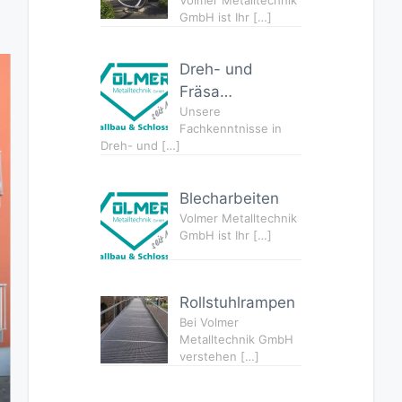
GmbH ist Ihr
[…]
Dreh- und
Fräsa…
Unsere
Fachkenntnisse in
Dreh- und
[…]
Blecharbeiten
Volmer Metalltechnik
GmbH ist Ihr
[…]
Rollstuhlrampen
Bei Volmer
Metalltechnik GmbH
verstehen
[…]