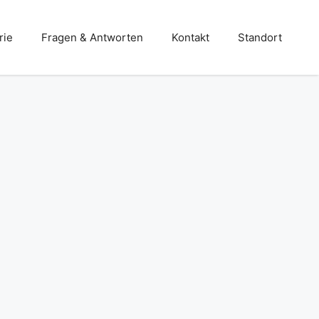
rie
Fragen & Antworten
Kontakt
Standort
Stahlbau
Terrassen- und Balkone
Treppen – und Balkongeländer
Türen- und Toranlagen
Überdachungen und Vordächer
Wintergärten und Carports