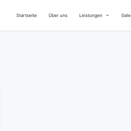
Startseite
Über uns
Leistungen
Gale
Absturzsicherungen
Blecharbeiten
Dreh- und Fräsarbeiten
Einbruchhemmende Maßnahmen
Handläufe
Rollstuhlrampen