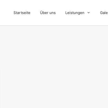
Startseite
Über uns
Leistungen
Gale
Absturzsicherungen
Blecharbeiten
Dreh- und Fräsarbeiten
Einbruchhemmende Maßnahmen
Handläufe
Rollstuhlrampen