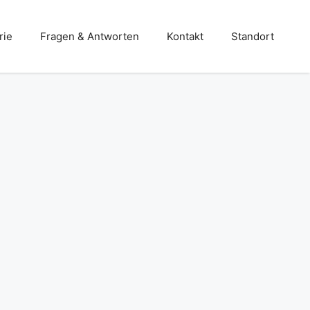
rie
Fragen & Antworten
Kontakt
Standort
Stahlbau
Terrassen- und Balkone
Treppen – und Balkongeländer
Türen- und Toranlagen
Überdachungen und Vordächer
Wintergärten und Carports