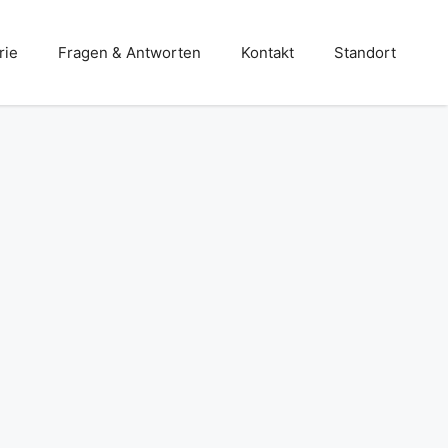
rie
Fragen & Antworten
Kontakt
Standort
Stahlbau
Terrassen- und Balkone
Treppen – und Balkongeländer
Türen- und Toranlagen
Überdachungen und Vordächer
Wintergärten und Carports