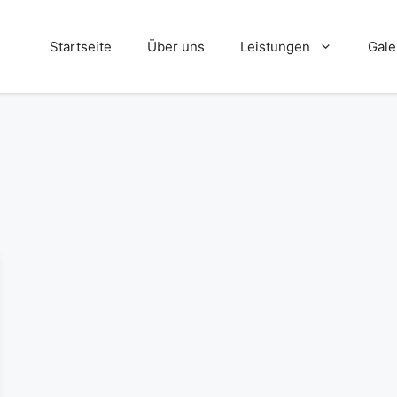
Startseite
Über uns
Leistungen
Gale
Absturzsicherungen
Blecharbeiten
Dreh- und Fräsarbeiten
Einbruchhemmende Maßnahmen
Handläufe
Rollstuhlrampen